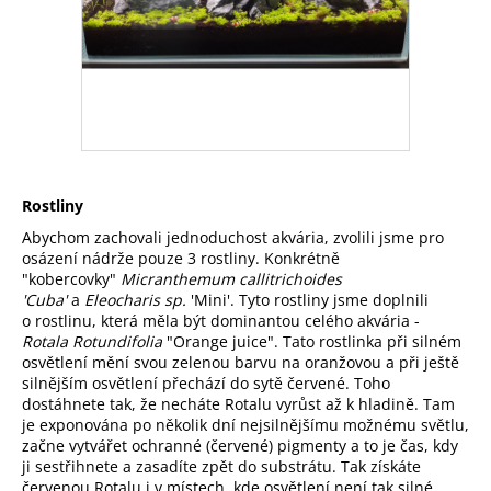
Rostliny
Abychom zachovali jednoduchost akvária, zvolili jsme pro
osázení nádrže pouze 3 rostliny. Konkrétně
"kobercovky"
Micranthemum callitrichoides
'Cuba'
a
Eleocharis sp.
'Mini'. Tyto rostliny jsme doplnili
o rostlinu, která měla být dominantou celého akvária -
Rotala Rotundifolia
"Orange juice". Tato rostlinka při silném
osvětlení mění svou zelenou barvu na oranžovou a při ještě
silnějším osvětlení přechází do sytě červené. Toho
dostáhnete tak, že necháte Rotalu vyrůst až k hladině. Tam
je exponována po několik dní nejsilnějšímu možnému světlu,
začne vytvářet ochranné (červené) pigmenty a to je čas, kdy
ji sestřihnete a zasadíte zpět do substrátu. Tak získáte
červenou Rotalu i v místech, kde osvětlení není tak silné,