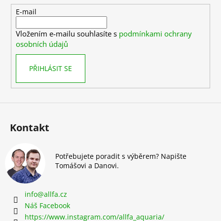
t
E-mail
í
Vložením e-mailu souhlasíte s
podmínkami ochrany
osobních údajů
PŘIHLÁSIT SE
Kontakt
Potřebujete poradit s výběrem? Napište
Tomášovi a Danovi.
info
@
allfa.cz
Náš Facebook
https://www.instagram.com/allfa_aquaria/