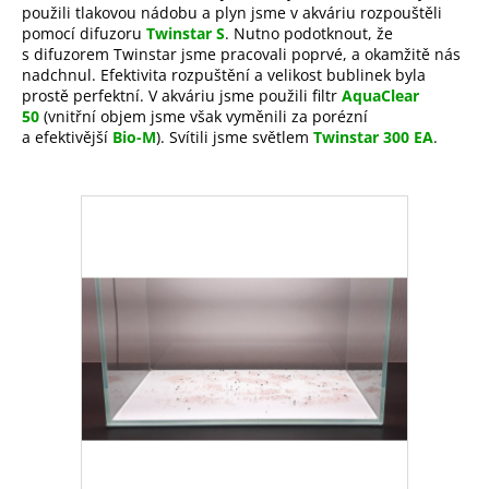
použili tlakovou nádobu a plyn jsme v akváriu rozpouštěli
a
pomocí difuzoru
Twinstar S
. Nutno podotknout, že
j
s difuzorem Twinstar jsme pracovali poprvé, a okamžitě nás
nadchnul. Efektivita rozpuštění a velikost bublinek byla
í
prostě perfektní. V akváriu jsme použili filtr
AquaClear
t
50
(vnitřní objem jsme však vyměnili za porézní
?
a efektivější
Bio-M
). Svítili jsme světlem
Twinstar 300 EA
.
HLEDAT
D
o
p
o
r
u