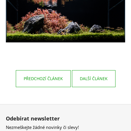
PŘEDCHOZÍ ČLÁNEK
DALŠÍ ČLÁNEK
Z
á
Odebírat newsletter
p
Nezmeškejte žádné novinky či slevy!
a