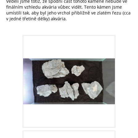
Věděli jsme totiž, že spodní část tohoto kamene nebude ve
finálním vzhledu akvária vůbec vidět. Tento kámen jsme
umístili tak, aby byl jeho vrchol přibližně ve zlatém řezu (cca
v jedné třetině délky) akvária.