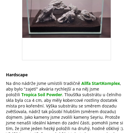
Hardscape
Na dno nádrže jsme umístili tradičně
Allfa StartKomplex
,
aby bylo "zajetí" akvária rychlejší a na něj jsme
položili
Tropica Soil Powder
. Tloušťka substrátu u čelního
skla byla cca 4 cm, aby měly kobercové rostliny dostatek
místa pro kořenění. Výška substrátu se směrem dozadu
zvětšovala, nádrž tak působí hlubším (směrem dozadu)
dojmem. Jako kameny jsme zvolili kameny Seyriu. Protože
jsme nenašli ideální kámen do zadní části, pomohli jsme si
tím, že jsme jeden hezký položili na druhý, hodně ošklivý :).