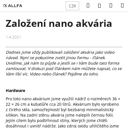
K
Přejít
Hledat
Náku
M
Přihlášení
CZK
na
o
obsah
Zpět
Zpět
košík
š
Založení nano akvária
í
C
k
o
1.4.2021
p
o
Dodnes jsme vždy publikovali založení akvária jako video
návod. Nyní se pokusíme zvolit jinou formu - článek.
t
Uvidíme, jak nám to půjde a jestli se i Vám bude tato forma
ř
zamlouvat. V diskuzi pod článkem nám můžete napsat, co se
Vám líbí víc. Video nebo článek? Pojďme do toho.
e
b
u
Hardware
j
Pro toto nano akvárium jsme využili nádrž o rozměrech 36 ×
e
22 × 26 cm a kubatůře cca 20 litrů. Akvárium bylo vyrobeno
z čirého skla, samozřejmostí byl bezbarvý minimalistický
t
silikon. Na zadní stěnu akvária jsme nalepili černou folii.
e
Jejím cílem bylo podtrhnout stíny, kterých jsme chtěli
dosáhnout i uvnitř nádrže. Jako zdroj oxidu uhličitého jsme
n