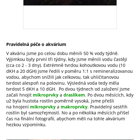
Pravidelná péče o akvárium
V akváriu jsme po celou dobu měnili 50 % vody týdně.
Výjimkou byly první tři týdny, kdy jsme měnili vodu častěji
(cca co 2 - 3 dny). Extrémně tvrdou kohoutkovou vodu (10
dKH a 20 dGH) jsme ředili v poměru 1:1 s remineralizovanou
vodou, abychom snížili jak celkovou, tak uhličitanovou
tvrdost alespoň na polovinu. Výsledná voda tedy měla
tvrdost 5 dKH a 10 dGH. Po dvou týdnech od založení jsme
začali hnojit
mikroprvky
a
draslíkem
. Po dvou měsících, kdy
už byla hustota rostlin poměrně vysoká, jsme přešli
na hnojení
mikroprvky
a
makroprvky
. Pravidelný sestřih
rostlin byl samozřejmostí. No a po několika měsících přišel
čas na finální fotografii, abychom měli na tohle akvárium
hezkou vzpomínku.