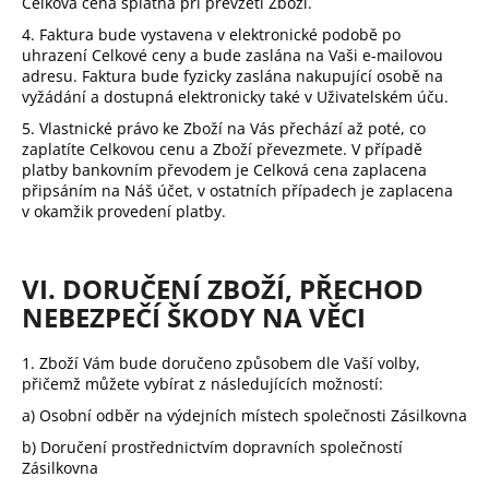
Celková cena splatná při převzetí Zboží.
4. Faktura bude vystavena v elektronické podobě po
uhrazení Celkové ceny a bude zaslána na Vaši e-mailovou
adresu. Faktura bude fyzicky zaslána nakupující osobě na
vyžádání a dostupná elektronicky také v Uživatelském úču.
5. Vlastnické právo ke Zboží na Vás přechází až poté, co
zaplatíte Celkovou cenu a Zboží převezmete. V případě
platby bankovním převodem je Celková cena zaplacena
připsáním na Náš účet, v ostatních případech je zaplacena
v okamžik provedení platby.
VI. DORUČENÍ ZBOŽÍ, PŘECHOD
NEBEZPEČÍ ŠKODY NA VĚCI
1. Zboží Vám bude doručeno způsobem dle Vaší volby,
přičemž můžete vybírat z následujících možností:
a) Osobní odběr na výdejních místech společnosti Zásilkovna
b) Doručení prostřednictvím dopravních společností
Zásilkovna