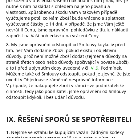
poškozeno v důsledku Vašeho nakládání s ním jinak, než je
nutné s ním nakládat s ohledem na jeho povahu a
vlastnosti. Způsobenou škodu Vám v takovém případě
vyúčtujeme poté, co Nám Zboží bude vráceno a splatnost
vyúčtované částky je 14 dní. V případě, že jsme Vám ještě
nevrátili Cenu, jsme oprávněni pohledávku z titulu nákladů
započíst na Vaši pohledávku na vrácení Ceny.
8. My jsme oprávněni odstoupit od Smlouvy kdykoliv před
tím, než Vám dodáme Zboží, pokud existují objektivní
důvody, proč není možné Zboží dodat (zejména důvody na
straně třetích osob nebo důvody spočívající v povaze Zboží),
a to i před uplynutím doby uvedené v čl.
VI.9.
Podmínek.
Můžeme také od Smlouvy odstoupit, pokud je zjevné, že jste
uvedli v Objednávce záměrně nesprávné informace.
V případě, že nakupujete zboží v rámci své podnikatelské
činnosti, tedy jako podnikatel, jsme oprávněni od Smlouvy
odstoupit kdykoli, i bez udání důvodu.
IX. ŘEŠENÍ SPORŮ SE SPOTŘEBITELI
1. Nejsme ve vztahu ke kupujícím vázáni žádnými kodexy