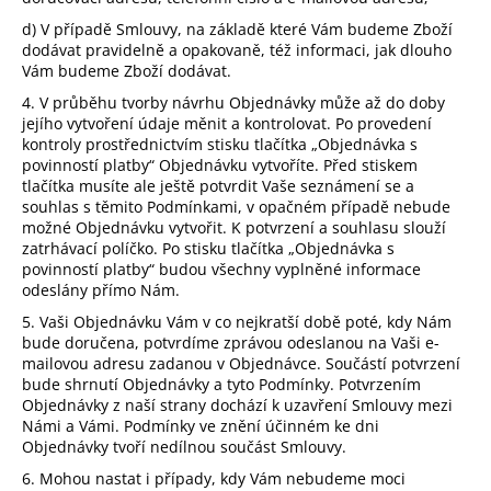
d) V případě Smlouvy, na základě které Vám budeme Zboží
dodávat pravidelně a opakovaně, též informaci, jak dlouho
Vám budeme Zboží dodávat.
4. V průběhu tvorby návrhu Objednávky může až do doby
jejího vytvoření údaje měnit a kontrolovat. Po provedení
kontroly prostřednictvím stisku tlačítka „Objednávka s
povinností platby“ Objednávku vytvoříte. Před stiskem
tlačítka musíte ale ještě potvrdit Vaše seznámení se a
souhlas s těmito Podmínkami, v opačném případě nebude
možné Objednávku vytvořit. K potvrzení a souhlasu slouží
zatrhávací políčko. Po stisku tlačítka „Objednávka s
povinností platby“ budou všechny vyplněné informace
odeslány přímo Nám.
5. Vaši Objednávku Vám v co nejkratší době poté, kdy Nám
bude doručena, potvrdíme zprávou odeslanou na Vaši e-
mailovou adresu zadanou v Objednávce. Součástí potvrzení
bude shrnutí Objednávky a tyto Podmínky. Potvrzením
Objednávky z naší strany dochází k uzavření Smlouvy mezi
Námi a Vámi. Podmínky ve znění účinném ke dni
Objednávky tvoří nedílnou součást Smlouvy.
6. Mohou nastat i případy, kdy Vám nebudeme moci