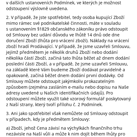
v dalších ustanoveních Podmínek, ve kterých je možnost
odstoupení výslovně uvedena.
2.
V případě, že jste spotřebitel, tedy osoba kupující Zboží
mimo rámec své podnikatelské činnosti, máte v souladu
s ustanovením §1829 občanského zákoníku právo odstoupit
od Smlouvy bez udání důvodu ve lhůtě 14 dnů ode dne
doručení Zboží (lhůta pro vrácení zboží). Náklady na vrácení
zboží hradí Prodávající. V případě, že jsme uzavřeli Smlouvu,
jejímž předmětem je několik druhů Zboží nebo dodání
několika částí Zboží, začíná tato lhůta běžet až dnem dodání
poslední části Zboží, a v případě, že jsme uzavřeli Smlouvu,
na základě které Vám budeme Zboží dodávat pravidelně a
opakovaně, začíná běžet dnem dodání první dodávky. Od
Smlouvy můžete odstoupit jakýmkoliv prokazatelným
způsobem (zejména zasláním e-mailu nebo dopisu na Naše
adresy uvedené u Našich identifikačních údajů). Pro
odstoupení můžete využít také vzorový formulář poskytovaný
z Naší strany, který tvoří
přílohu č. 2
Podmínek.
3. Ani jako spotřebitel však nemůžete od Smlouvy odstoupit
v případech, kdy je předmětem Smlouvy:
a) Zboží, jehož Cena závisí na výchylkách finančního trhu
nezávisle na Naší vůli a může k nim dojít během lhůty pro