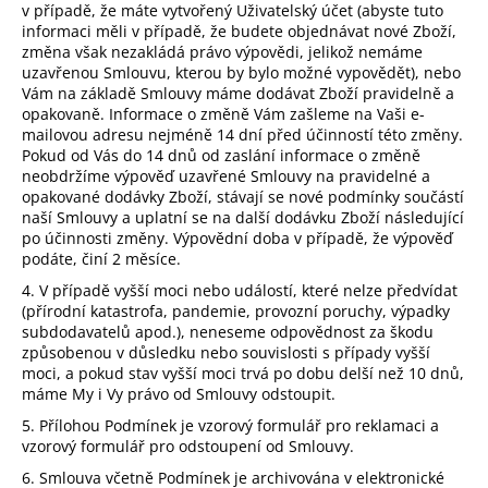
v případě, že máte vytvořený Uživatelský účet (abyste tuto
informaci měli v případě, že budete objednávat nové Zboží,
změna však nezakládá právo výpovědi, jelikož nemáme
uzavřenou Smlouvu, kterou by bylo možné vypovědět), nebo
Vám na základě Smlouvy máme dodávat Zboží pravidelně a
opakovaně. Informace o změně Vám zašleme na Vaši e-
mailovou adresu nejméně 14 dní před účinností této změny.
Pokud od Vás do 14 dnů od zaslání informace o změně
neobdržíme výpověď uzavřené Smlouvy na pravidelné a
opakované dodávky Zboží, stávají se nové podmínky součástí
naší Smlouvy a uplatní se na další dodávku Zboží následující
po účinnosti změny. Výpovědní doba v případě, že výpověď
podáte, činí 2 měsíce.
4. V případě vyšší moci nebo událostí, které nelze předvídat
(přírodní katastrofa, pandemie, provozní poruchy, výpadky
subdodavatelů apod.), neneseme odpovědnost za škodu
způsobenou v důsledku nebo souvislosti s případy vyšší
moci, a pokud stav vyšší moci trvá po dobu delší než 10 dnů,
máme My i Vy právo od Smlouvy odstoupit.
5. Přílohou Podmínek je vzorový formulář pro reklamaci a
vzorový formulář pro odstoupení od Smlouvy.
6. Smlouva včetně Podmínek je archivována v elektronické