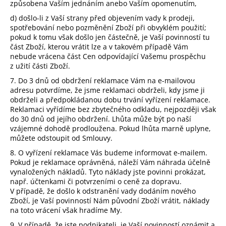
způsobena Vaším jednáním anebo Vaším opomenutím,
d) došlo-li z Vaší strany před objevením vady k prodeji,
spotřebování nebo pozměnění Zboží při obvyklém použití;
pokud k tomu však došlo jen částečně, je Vaší povinností tu
část Zboží, kterou vrátit lze a v takovém případě Vám
nebude vrácena část Cen odpovídající Vašemu prospěchu
z užití části Zboží.
7. Do 3 dnů od obdržení reklamace Vám na e-mailovou
adresu potvrdíme, že jsme reklamaci obdrželi, kdy jsme ji
obdrželi a předpokládanou dobu trvání vyřízení reklamace.
Reklamaci vyřídíme bez zbytečného odkladu, nejpozději však
do 30 dnů od jejího obdržení. Lhůta může být po naší
vzájemné dohodě prodloužena. Pokud lhůta marně uplyne,
můžete odstoupit od Smlouvy.
8. O vyřízení reklamace Vás budeme informovat e-mailem.
Pokud je reklamace oprávněná, náleží Vám náhrada účelně
vynaložených nákladů. Tyto náklady jste povinni prokázat,
např. účtenkami či potvrzeními o ceně za dopravu.
V případě, že došlo k odstranění vady dodáním nového
Zboží, je Vaší povinností Nám původní Zboží vrátit, náklady
na toto vrácení však hradíme My.
9. V případě, že jste podnikateli, je Vaší povinností oznámit a