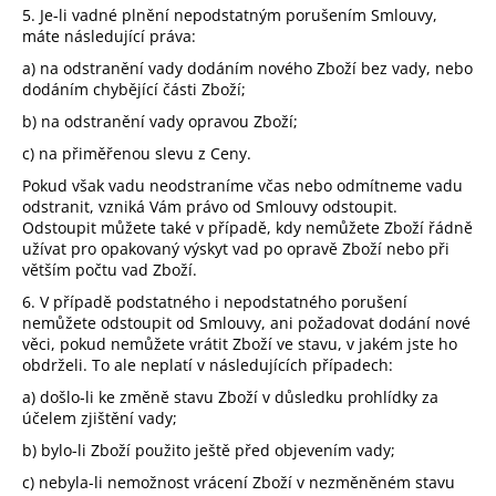
5. Je-li vadné plnění nepodstatným porušením Smlouvy,
máte následující práva:
a) na odstranění vady dodáním nového Zboží bez vady, nebo
dodáním chybějící části Zboží;
b) na odstranění vady opravou Zboží;
c) na přiměřenou slevu z Ceny.
Pokud však vadu neodstraníme včas nebo odmítneme vadu
odstranit, vzniká Vám právo od Smlouvy odstoupit.
Odstoupit můžete také v případě, kdy nemůžete Zboží řádně
užívat pro opakovaný výskyt vad po opravě Zboží nebo při
větším počtu vad Zboží.
6. V případě podstatného i nepodstatného porušení
nemůžete odstoupit od Smlouvy, ani požadovat dodání nové
věci, pokud nemůžete vrátit Zboží ve stavu, v jakém jste ho
obdrželi. To ale neplatí v následujících případech:
a) došlo-li ke změně stavu Zboží v důsledku prohlídky za
účelem zjištění vady;
b) bylo-li Zboží použito ještě před objevením vady;
c) nebyla-li nemožnost vrácení Zboží v nezměněném stavu