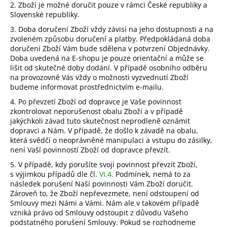
2. Zboží je možné doručit pouze v rámci České republiky a
Slovenské republiky.
3. Doba doručení Zboží vždy závisí na jeho dostupnosti a na
zvoleném způsobu doručení a platby. Předpokládaná doba
doručení Zboží Vám bude sdělena v potvrzení Objednávky.
Doba uvedená na E-shopu je pouze orientační a může se
lišit od skutečné doby dodání. V případě osobního odběru
na provozovně Vás vždy o možnosti vyzvednutí Zboží
budeme informovat prostřednictvím e-mailu.
4.
Po převzetí Zboží od dopravce je Vaše povinnost
zkontrolovat neporušenost obalu Zboží a v případě
jakýchkoli závad tuto skutečnost neprodleně oznámit
dopravci a Nám. V případě, že došlo k závadě na obalu,
která svědčí o neoprávněné manipulaci a vstupu do zásilky,
není Vaší povinností Zboží od dopravce převzít.
5. V případě, kdy porušíte svoji povinnost převzít Zboží,
s výjimkou případů dle čl.
VI.
4.
Podmínek, nemá to za
následek porušení Naší povinnosti Vám Zboží doručit.
Zároveň to, že Zboží nepřevezmete, není odstoupení od
Smlouvy mezi Námi a Vámi. Nám ale v takovém případě
vzniká právo od Smlouvy odstoupit z důvodu Vašeho
podstatného porušení Smlouvy. Pokud se rozhodneme