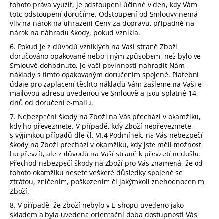
tohoto práva využít, je odstoupení účinné v den, kdy Vám
toto odstoupení doručíme. Odstoupení od Smlouvy nemá
vliv na nárok na uhrazení Ceny za dopravu, případně na
nárok na náhradu škody, pokud vznikla.
6. Pokud je z důvodů vzniklých na Vaší straně Zboží
doručováno opakovaně nebo jiným způsobem, než bylo ve
Smlouvě dohodnuto, je Vaší povinností nahradit Nám
náklady s tímto opakovaným doručením spojené. Platební
údaje pro zaplacení těchto nákladů Vám zašleme na Vaši e-
mailovou adresu uvedenou ve Smlouvě a jsou splatné 14
dnů od doručení e-mailu.
7. Nebezpeční škody na Zboží na Vás přechází v okamžiku,
kdy ho převezmete. V případě, kdy Zboží nepřevezmete,
s výjimkou případů dle čl
.
VI.4
P
odmínek, na Vás nebezpečí
škody na Zboží přechází v okamžiku, kdy jste měli možnost
ho převzít, ale z důvodů na Vaší straně k převzetí nedošlo.
Přechod nebezpečí škody na Zboží pro Vás znamená, že od
tohoto okamžiku nesete veškeré důsledky spojené se
ztrátou, zničením, poškozením či jakýmkoli znehodnocením
Zboží.
8. V případě, že Zboží nebylo v E-shopu uvedeno jako
skladem a byla uvedena orientační doba dostupnosti Vás