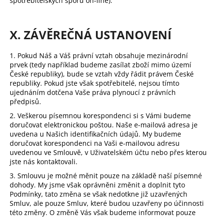
spotřebitelských sporů on-line).
X. ZÁVĚREČNÁ USTANOVENÍ
1. Pokud Náš a Váš právní vztah obsahuje mezinárodní
prvek (tedy například budeme zasílat zboží mimo území
České republiky), bude se vztah vždy řádit právem České
republiky. Pokud jste však spotřebitelé, nejsou tímto
ujednáním dotčena Vaše práva plynoucí z právních
předpisů.
2. Veškerou písemnou korespondenci si s Vámi budeme
doručovat elektronickou poštou. Naše e-mailová adresa je
uvedena u Našich identifikačních údajů. My budeme
doručovat korespondenci na Vaši e-mailovou adresu
uvedenou ve Smlouvě, v Uživatelském účtu nebo přes kterou
jste nás kontaktovali.
3. Smlouvu je možné měnit pouze na základě naší písemné
dohody. My jsme však oprávněni změnit a doplnit tyto
Podmínky, tato změna se však nedotkne již uzavřených
Smluv, ale pouze Smluv, které budou uzavřeny po účinnosti
této změny. O změně Vás však budeme informovat pouze