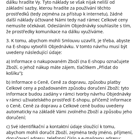
dálku hradíte Vy. Tyto náklady se však nijak neliší od
základní sazby, kterou hradíte za používání těchto
prostředků (tedy zejména za přístup k internetu), žádné
další náklady účtované Námi tedy nad rámec Celkové ceny
nemusíte očekávat. Odesláním Objednávky souhlasíte s tím,
že prostředky komunikace na dálku využíváme.
3. K tomu, abychom mohli Smlouvu uzavřít, je třeba, abyste
na E-shopu vytvořili Objednávku. V tomto návrhu musí být
uvedeny následující údaje:
a) Informace o nakupovaném Zboží (na E-shopu označujete
Zboží, o jehož nákup máte zájem, tlačítkem „Přidat do
košíku“);
b) Informace o Ceně, Ceně za dopravu, způsobu platby
Celkové ceny a požadovaném způsobu doručení Zboží; tyto
informace budou zadány v rámci tvorby návrhu Objednávky
v rámci uživatelského prostředí E-shopu, přičemž informace
o Ceně, Ceně za dopravu a Celkové ceně budou uvedeny
automaticky na základě Vámi zvolného Zboží a způsobu jeho
doručení;
c) Své identifikační a kontaktní údaje sloužící k tomu,
abychom mohli doručit Zboží, zejména tedy jméno, příjmení,
doručovací adresu, telefonní číslo a e-mailovou adresu;