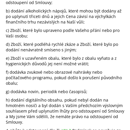
odstoupení od Smlouvy;
b) dodání alkoholických nápojů, které mohou být dodány až
po uplynutí třiceti dnů a jejich Cena závisí na výchylkách
finančního trhu nezávislých na Naší vůli;
c) Zboží, které bylo upraveno podle Vašeho přání nebo pro
Vaši osobu;
d) Zboží, které podléhá rychlé zkáze a Zboží, které bylo po
dodání nenávratně smíseno s jiným;
e) Zboží v uzavřeném obalu, které bylo z obalu vyňato a z
hygienických důvodů jej není možné vrátit;
f) dodávka zvukové nebo obrazové nahrávky nebo
počítačového programu, pokud došlo k porušení původního
obalu;
g) dodávka novin, periodik nebo časopisů;
h) dodání digitálního obsahu, pokud nebyl dodán na
hmotném nosiči a byl dodán s Vaším předchozím výslovným
souhlasem před uplynutím lhůty pro odstoupení od Smlouvy
a My jsme Vám sdělili, že nemáte právo na odstoupení od
Smlouvy.