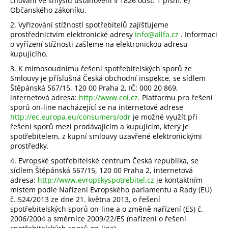
chování ve smyslu ustanovení § 1826 odst. 1 písm. e)
Občanského zákoníku.
2. Vyřizování stížností spotřebitelů zajišťujeme
prostřednictvím elektronické adresy
info@allfa.cz
. Informaci
o vyřízení stížnosti zašleme na elektronickou adresu
kupujícího.
3. K mimosoudnímu řešení spotřebitelských sporů ze
Smlouvy je příslušná Česká obchodní inspekce, se sídlem
Štěpánská 567/15, 120 00 Praha 2, IČ: 000 20 869,
internetová adresa:
http://www.coi.cz
. Platformu pro řešení
sporů on-line nacházející se na internetové adrese
http://ec.europa.eu/consumers/odr
je možné využít při
řešení sporů mezi prodávajícím a kupujícím, který je
spotřebitelem, z kupní smlouvy uzavřené elektronickými
prostředky.
4. Evropské spotřebitelské centrum Česká republika, se
sídlem Štěpánská 567/15, 120 00 Praha 2, internetová
adresa:
http://www.evropskyspotrebitel.cz
je kontaktním
místem podle Nařízení Evropského parlamentu a Rady (EU)
č. 524/2013 ze dne 21. května 2013, o řešení
spotřebitelských sporů on-line a o změně nařízení (ES) č.
2006/2004 a směrnice 2009/22/ES (nařízení o řešení