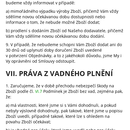
budeme vždy informovat v případě:
a) mimořádného výpadku výroby Zboží, přičemž Vám vždy
sdělíme novou očekávanou dobu dostupnosti nebo
informace o tom, že nebude možné Zboží dodat;
b) prodlení s dodáním Zboží od Našeho dodavatele, přičemž
Vám vždy sdělíme novou očekávanou dobu dodání.
9.
V případě, že nebudeme schopni Vám Zboží dodat ani do
30 dnů od uplynutí doby doručení Zboží uvedené
v potvrzení Objednávky, a to z jakéhokoli důvodu, jsme My i
Vy oprávněni od Smlouvy odstoupit.
VII. PRÁVA Z VADNÉHO PLNĚNÍ
1.
Zaručujeme, že v době přechodu nebezpečí škody na
Zboží podle čl.
VI.
7
Podmínek je Zboží bez vad, zejména pak,
že:
a) má vlastnosti, které jsme si s Vámi dohodnuli, a pokud
nebyly výslovně dohodnuty, pak takové, které jsme u popisu
Zboží uvedli, případně takové, které lze s ohledem na
povahu Zboží očekávat;