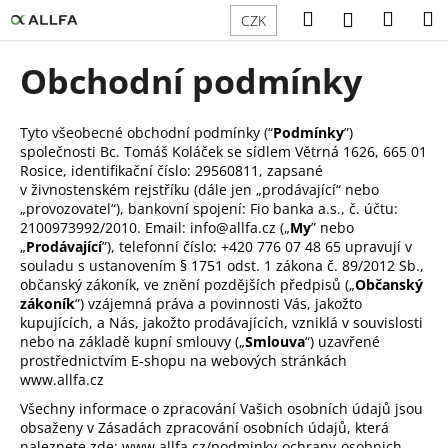
K
Přejít
Hledat
Náku
M
Přihlášení
CZK
na
o
obsah
Zpět
Zpět
košík
š
Obchodní podmínky
í
C
k
o
Tyto všeobecné obchodní podmínky (“
Podmínky
”)
společnosti Bc. Tomáš Koláček se sídlem Větrná 1626, 665 01
p
Rosice, identifikační číslo:
29560811
, zapsané
o
v živnostenském rejstříku (dále jen „prodávající“ nebo
t
„provozovatel“), bankovní spojení: Fio banka a.s., č. účtu:
2100973992/2010. Email:
info@allfa.cz
(„
My
” nebo
ř
„
Prodávající
”), telefonní číslo: +420 776 07 48 65 upravují v
e
souladu s ustanovením § 1751 odst. 1 zákona č. 89/2012 Sb.,
občanský zákoník, ve znění pozdějších předpisů („
Občanský
b
zákoník
“) vzájemná práva a povinnosti Vás, jakožto
u
kupujících, a Nás, jakožto prodávajících, vzniklá v souvislosti
j
nebo na základě kupní smlouvy („
Smlouva
“) uzavřené
prostřednictvím E-shopu na webových stránkách
e
www.allfa.cz
t
Všechny informace o zpracování Vašich osobních údajů jsou
e
obsaženy v Zásadách zpracování osobních údajů, která
n
naleznete zde: www.allfa.cz/podminky-ochrany-osobnich-