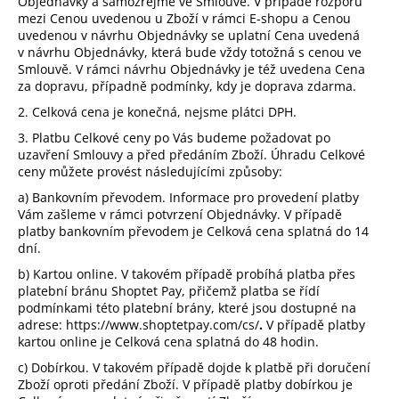
Objednávky a samozřejmě ve Smlouvě. V případě rozporu
mezi Cenou uvedenou u Zboží v rámci E-shopu a Cenou
uvedenou v návrhu Objednávky se uplatní Cena uvedená
v návrhu Objednávky, která bude vždy totožná s cenou ve
Smlouvě. V rámci návrhu Objednávky je též uvedena Cena
za dopravu, případně podmínky, kdy je doprava zdarma.
2. Celková cena je konečná, nejsme plátci DPH.
3. Platbu Celkové ceny po Vás budeme požadovat po
uzavření Smlouvy a před předáním Zboží. Úhradu Celkové
ceny můžete provést
následujícími
způsoby:
a) Bankovním převodem. Informace pro provedení platby
Vám zašleme v rámci potvrzení Objednávky. V případě
platby bankovním převodem je Celková cena splatná do 14
dní.
b) Kartou online. V takovém případě probíhá platba přes
platební bránu Shoptet Pay, přičemž platba se řídí
podmínkami této platební brány, které jsou dostupné na
adrese: https://www.shoptetpay.com/cs/
.
V případě platby
kartou online je Celková cena splatná do 48 hodin.
c) Dobírkou.
V takovém případě dojde k platbě při doručení
Zboží oproti předání Zboží. V případě platby dobírkou je