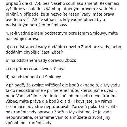
případů dle čl. 7.4, bez Našeho souhlasu změnit. Reklamaci
vyřídíme v souladu s Vámi uplatněným právem z vadného
plnění. V případě, že si nezvolíte řešení vady, máte práva
uvedená v čl. 7.5 i v situacích, kdy vadné plnění bylo
podstatným porušením Smlouvy.
4. Je-li vadné plnění podstatným porušením Smlouvy, máte
následující práva:
a) na odstranění vady dodáním nového Zboží bez vady, nebo
dodáním chybějící části Zboží;
b) na odstranění vady opravou Zboží;
c) na přiměřenou slevu z Ceny;
d) na odstoupení od Smlouvy.
V případě, že zvolíte vyřešení dle bodů a) nebo b) a My vadu
takto neodstraníme v přiměřené lhůtě, kterou jsme uvedli,
nebo Vám sdělíme, že tímto způsobem vadu neodstraníme
vůbec, máte práva dle bodů c) a d), i když jste je v rámci
reklamace původně nepožadovali. Zároveň pokud si zvolíte
odstranění vady opravou Zboží a My zjistíme, že je vada
neopravitelná, oznámíme Vám to a můžete si zvolit jiný
způsob odstranění vady.