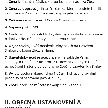
č
1. Cena
je finanční částka, kterou budete hradit za Zboží;
u
2. Cena za dopravu
je finanční částka, kterou budete hradit
j
za doručení Zboží, a to včetně ceny za jeho zabalení;
e
3. Celková cena
je součet Ceny a Ceny za dopravu;
m
e
4. Nejsme plátci DPH
;
5. Faktura
je daňový doklad vystavený v souladu se zákonem
o dani z přidané hodnoty na Celkovou cenu;
CRAB
6. Objednávka
je Váš neodvolatelný návrh na uzavření
97
Smlouvy o koupi Zboží s Námi;
Kč
7. Uživatelský účet
je účet zřízený na základě Vámi
sdělených údajů, jež umožňuje uchování zadaných údajů a
uchovávání historie objednaného Zboží a uzavřených Smluv;
8. Vy
jste osoba nakupující na Našem E-shopu, právními
předpisy označovaná jako kupující;
9. Zboží
je vše, co můžete nakoupit na E-shopu.
II. OBECNÁ USTANOVENÍ A