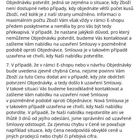
Objednávku potvrdit. Jedná se zejména o situace, kdy Zboží
není dostupné nebo případy, kdy objednáte větší počet kusů
Zboží, než kolik je z naší strany umožněno. Informaci o
maximálním počtu Zboží Vám však vždy v rámci E-shopu
předem poskytneme a neměla by pro Vás být tedy
překvapivá. V případě, že nastane jakýkoli důvod, pro který
nemůžeme Objednávku potvrdit, budeme Vás kontaktovat a
zašleme Vám nabídku na uzavření Smlouvy v pozměněné
podobě oproti Objednávce. Smlouva je v takovém případě
uzavřena ve chvíli, kdy Naši nabídku potvrdíte.
7. V případě, že v rámci E-shopu nebo v návrhu Objednávky
bude uvedena zjevně chybná Cena, nejsme povinni Vám
Zboží za tuto Cenu dodat ani v případě, kdy jste obdrželi
potvrzení Objednávky, a tedy došlo k uzavření Smlouvy.
V takové situaci Vás budeme bezodkladně kontaktovat a
zašleme Vám nabídku na uzavření nové Smlouvy
v pozměněné podobě oproti Objednávce. Nová Smlouva je
v takovém případě uzavřena ve chvíli, kdy Naši nabídku
potvrdíte. V případě, že Naši nabídku nepotvrdíte ani ve
lhůtě 3 dnů od jejího odeslání, jsme oprávněni od uzavřené
Smlouvy odstoupit. Za zjevnou chybu v Ceně se považuje
například situace, kdy Cena neodpovídá obvyklé ceně u
jiných prodejců nebo chybí či přebývá cifra.