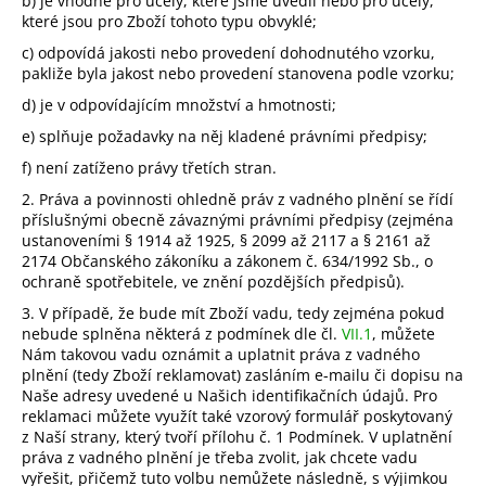
b) je vhodné pro účely, které jsme uvedli nebo pro účely,
které jsou pro Zboží tohoto typu obvyklé;
c) odpovídá jakosti nebo provedení dohodnutého vzorku,
pakliže byla jakost nebo provedení stanovena podle vzorku;
d) je v odpovídajícím množství a hmotnosti;
e) splňuje požadavky na něj kladené právními předpisy;
f) není zatíženo právy třetích stran.
2. Práva a povinnosti ohledně práv z vadného plnění se řídí
příslušnými obecně závaznými právními předpisy (zejména
ustanoveními § 1914 až 1925, § 2099 až 2117 a § 2161 až
2174 Občanského zákoníku a zákonem č. 634/1992 Sb., o
ochraně spotřebitele, ve znění pozdějších předpisů).
3. V případě, že bude mít Zboží vadu, tedy zejména pokud
nebude splněna některá z podmínek dle čl.
VII.1
, můžete
Nám takovou vadu oznámit a uplatnit práva z vadného
plnění (tedy Zboží reklamovat) zasláním e-mailu či dopisu na
Naše adresy uvedené u Našich identifikačních údajů. Pro
reklamaci můžete využít také vzorový formulář poskytovaný
z Naší strany, který tvoří
přílohu č. 1 Podmínek
. V uplatnění
práva z vadného plnění je třeba zvolit, jak chcete vadu
vyřešit, přičemž tuto volbu nemůžete následně, s výjimkou