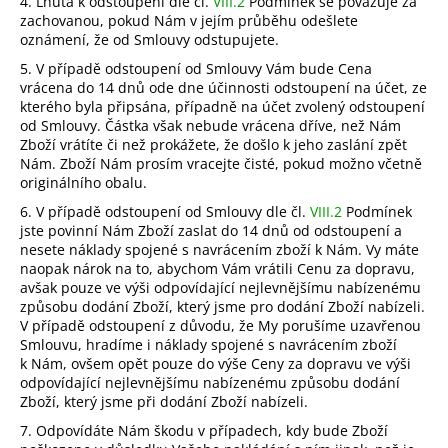
4. Lhůta k odstoupení dle čl.
VIII.2
Podmínek se považuje za
zachovanou, pokud Nám v jejím průběhu odešlete
oznámení, že od Smlouvy odstupujete.
5. V případě odstoupení od Smlouvy Vám bude Cena
vrácena do 14 dnů ode dne účinnosti odstoupení na účet, ze
kterého byla připsána, případně na účet zvolený odstoupení
od Smlouvy. Částka však nebude vrácena dříve, než Nám
Zboží vrátíte či než prokážete, že došlo k jeho zaslání zpět
Nám. Zboží Nám prosím vracejte čisté, pokud možno včetně
originálního obalu.
6. V případě odstoupení od Smlouvy dle čl.
VIII.2
Podmínek
jste povinní Nám Zboží zaslat do 14 dnů od odstoupení a
nesete náklady spojené s navrácením zboží k Nám. Vy máte
naopak nárok na to, abychom Vám vrátili Cenu za dopravu,
avšak pouze ve výši
odpovídající nejlevnějšímu nabízenému
způsobu dodání Zboží, který jsme pro dodání Zboží nabízeli.
V případě odstoupení z důvodu, že My porušíme uzavřenou
Smlouvu, hradíme i náklady spojené s navrácením zboží
k Nám, ovšem opět pouze do výše Ceny za dopravu ve výši
odpovídající nejlevnějšímu nabízenému způsobu dodání
Zboží, který jsme při dodání Zboží nabízeli.
7. Odpovídáte Nám škodu v případech, kdy bude Zboží