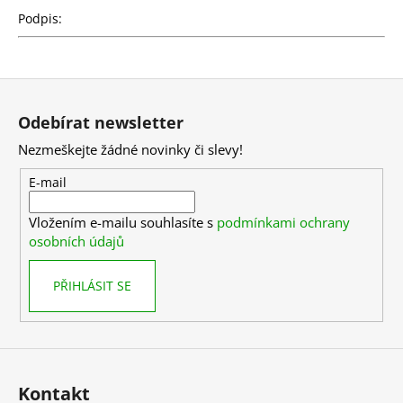
Podpis:
Z
á
Odebírat newsletter
p
Nezmeškejte žádné novinky či slevy!
a
t
E-mail
í
Vložením e-mailu souhlasíte s
podmínkami ochrany
osobních údajů
PŘIHLÁSIT SE
Kontakt