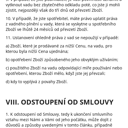
vytknout vadu bez zbytečného odkladu poté, co jste ji mohli
zjistit, nejpozději však do tří dnů od převzetí Zboží.
10. V případě, že jste spotřebitel, máte právo uplatit práva
z vadného plnění u vady, která se vyskytne u spotřebního
Zboží ve lhůtě 24 měsíců od převzetí Zboží.
11. Ustanovení ohledně práva z vad se nepoužijí v případě:
a) Zboží, které je prodávané za nižší Cenu, na vadu, pro
kterou byla nižší Cena ujednána;
b) opotřebení Zboží způsobeného jeho obvyklým užíváním;
c) použitého Zboží na vadu odpovídající míře používání nebo
opotřebení, kterou Zboží mělo, když jste jej převzali;
d) kdy to vyplývá z povahy Zboží.
VIII. ODSTOUPENÍ OD SMLOUVY
1. K odstoupení od Smlouvy, tedy k ukončení smluvního
vztahu mezi Námi a Vámi od jeho počátku, může dojít z
důvodů a způsoby uvedenými v tomto článku, případně