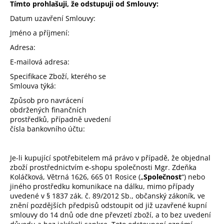
Tímto prohlašuji, že odstupuji od Smlouvy:
Datum uzavření Smlouvy:
Jméno a příjmení:
Adresa:
E-mailová adresa:
Specifikace Zboží, kterého se
Smlouva týká:
Způsob pro navrácení
obdržených finančních
prostředků, případně uvedení
čísla bankovního účtu:
Je-li kupující spotřebitelem má právo v případě, že objednal
zboží prostřednictvím e-shopu společnosti Mgr. Zdeňka
Koláčková, Větrná 1626, 665 01 Rosice („
Společnost
“) nebo
jiného prostředku komunikace na dálku, mimo případy
uvedené v § 1837 zák. č. 89/2012 Sb., občanský zákoník, ve
znění pozdějších předpisů odstoupit od již uzavřené kupní
smlouvy do 14 dnů ode dne převzetí zboží, a to bez uvedení