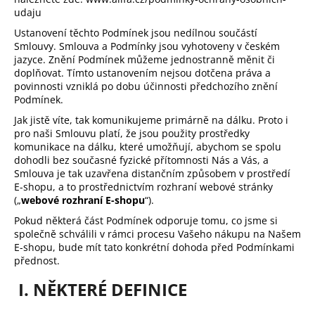
udaju
a
j
Ustanovení těchto Podmínek jsou nedílnou součástí
Smlouvy. Smlouva a Podmínky jsou vyhotoveny v českém
í
jazyce. Znění Podmínek můžeme jednostranně měnit či
t
doplňovat. Tímto ustanovením nejsou dotčena práva a
povinnosti vzniklá po dobu účinnosti předchozího znění
?
Podmínek.
Jak jistě víte, tak komunikujeme primárně na dálku. Proto i
pro naši Smlouvu platí, že jsou použity prostředky
komunikace na dálku, které umožňují, abychom se spolu
dohodli bez současné fyzické přítomnosti Nás a Vás, a
HLEDAT
Smlouva je tak uzavřena distančním způsobem v prostředí
E-shopu, a to prostřednictvím rozhraní webové stránky
(„
webové rozhraní E-shopu
“).
Pokud některá část Podmínek odporuje tomu, co jsme si
D
společně schválili v rámci procesu Vašeho nákupu na Našem
o
E-shopu, bude mít tato konkrétní dohoda před Podmínkami
p
přednost.
o
r
I. NĚKTERÉ DEFINICE
u