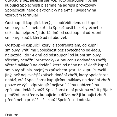
důvodu a bez jakékoli sankce. Toto odstoupení oznámí
kupující Společnosti písemně na adresu provozovny
Společnosti nebo elektronicky na e-mail uvedený na
vzorovém formuláři.
Odstoupí-li kupující, který je spotřebitelem, od kupní
smlouvy, zašle nebo předá Společnosti bez zbytečného
odkladu, nejpozději do 14 dnů od odstoupení od kupní
smlouvy, zboží, které od ní obdržel.
Odstoupí-li kupující, který je spotřebitelem, od kupní
smlouvy, vrátí mu Společnost bez zbytečného odkladu,
nejpozději do 14 dnů od odstoupení od kupní smlouvy,
všechny peněžní prostředky (kupní cenu dodaného zboží)
včetně nákladů na dodání, které od něho na základě kupní
smlouvy přijala, stejným způsobem. Jestliže kupující zvolil
jiný, než nejlevnější způsob dodání zboží, který Společnost
nabízí, vrátí Společnost kupujícímu náklady na dodání zboží
pouze ve výši odpovídající nejlevnějšímu nabízenému
způsobu dodání zboží. Společnost není povinna vrátit přijaté
peněžní prostředky kupujícímu dříve, než ji kupující zboží
předá nebo prokáže, že zboží Společnosti odeslal.
Datum: