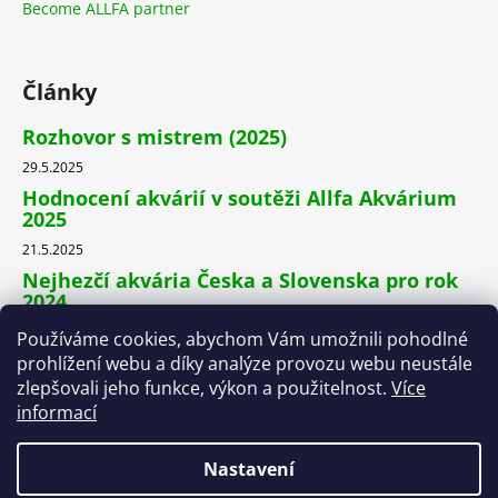
Become ALLFA partner
Články
Rozhovor s mistrem (2025)
29.5.2025
Hodnocení akvárií v soutěži Allfa Akvárium
2025
21.5.2025
Nejhezčí akvária Česka a Slovenska pro rok
2024
10.5.2024
Používáme cookies, abychom Vám umožnili pohodlné
prohlížení webu a díky analýze provozu webu neustále
zlepšovali jeho funkce, výkon a použitelnost.
Více
Facebook
informací
Nastavení