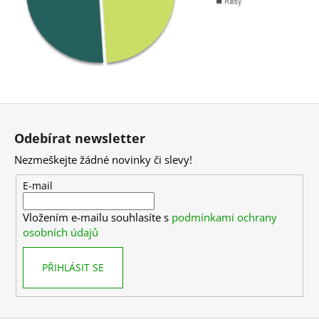
Z
á
Odebírat newsletter
p
Nezmeškejte žádné novinky či slevy!
a
t
E-mail
í
Vložením e-mailu souhlasíte s
podmínkami ochrany
osobních údajů
PŘIHLÁSIT SE