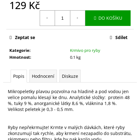
č
129 Kč
u
Měrná
j
DO KOŠÍKU
cena:
e
m
e
Zeptat se
Sdílet
Kategorie
:
Krmivo pro ryby
SCAPER
Hmotnost
:
0.1 kg
129
Kč
Popis
Hodnocení
Diskuze
Mikropeletky plavou pozvolna na hladině a pod vodou jen
velice pomalu klesají ke dnu. Analytické složky:
protein 48
%, tuky 9 %, anorganické látky 8,6 %, vláknina 1,8 %.
Velikost peletek je 0,3 - 0,5 mm.
Ryby nepřekrmujte!
Krmte v malých dávkách, které ryby
zkonzumují tak rychle, aby krmení nezapadlo do substrátu,
skimmeru nebo filtru, kde by pak kazilo vodu.