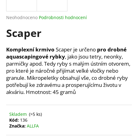
a
j
Průměrné
Neohodnoceno
Podrobnosti hodnocení
í
hodnocení
Scaper
produktu
t
je
?
0,0
z
Komplexní krmivo
Scaper je určeno
pro drobné
5
aquascapingové rybky
, jako jsou tetry, neonky,
hvězdiček.
parmičky apod. Tedy ryby s malým ústním otvorem,
pro které je náročné přijímat velké vločky nebo
HLEDAT
granule. Mikropeletky obsahují vše, co drobné ryby
potřebují ke zdravému a prosperujícímu životu v
akváriu. Hmotnost: 45 gramů
D
o
p
Skladem
(>5 ks)
o
Kód:
136
r
Značka:
ALLFA
u