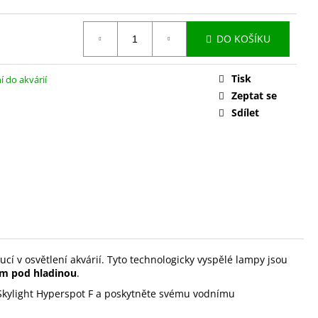
DO KOŠÍKU
Tisk
í do akvárií
Zeptat se
Sdílet
ucí v osvětlení akvárií. Tyto technologicky vyspělé lampy jsou
cm pod hladinou
.
 Skylight Hyperspot F a poskytněte svému vodnímu