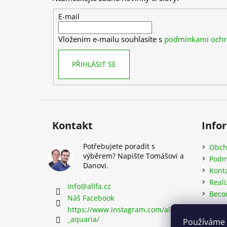
a
t
E-mail
í
Vložením e-mailu souhlasíte s
podmínkami ochr
PŘIHLÁSIT SE
Kontakt
Info
Potřebujete poradit s
Obch
výběrem? Napište Tomášovi a
Podm
Danovi.
Kont
Reali
info
@
allfa.cz
Beco
Náš Facebook
https://www.instagram.com/allfa
_aquaria/
Používáme 