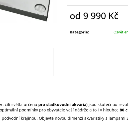
189 Kč
97 Kč
od
9 990 Kč
Měrná
cena:
Kategorie
:
Osvětlen
r, čili světla určená
pro sladkovodní akvária
) jsou skutečnou revol
 optimální podmínky pro obyvatele vaší nádrže a to i v hloubce
80 
 podvodní krajinou. Objevte novou dimenzi akvaristiky s lampami