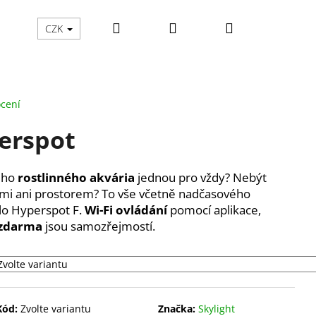
Hledat
Přihlášení
Nákupní
yklujme
CZK
košík
cení
erspot
vého
rostlinného akvária
jednou pro vždy? Nebýt
emi ani prostorem? To vše včetně nadčasového
lo Hyperspot F.
Wi-Fi ovládání
pomocí aplikace,
 zdarma
jsou samozřejmostí.
Kód:
Zvolte variantu
Značka:
Skylight