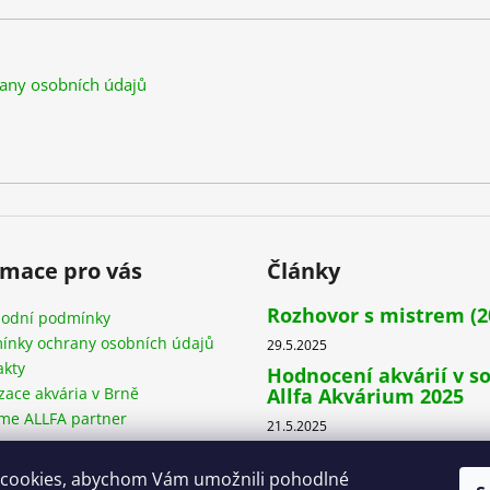
any osobních údajů
rmace pro vás
Články
Rozhovor s mistrem (2
odní podmínky
ínky ochrany osobních údajů
29.5.2025
akty
Hodnocení akvárií v s
zace akvária v Brně
Allfa Akvárium 2025
me ALLFA partner
21.5.2025
Nejhezčí akvária Česk
Slovenska pro rok 202
cookies, abychom Vám umožnili pohodlné