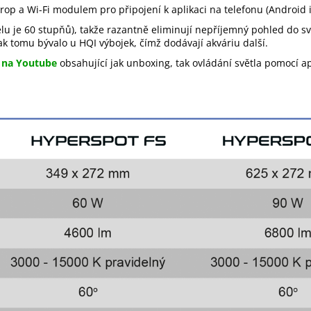
op a Wi-Fi modulem pro připojení k aplikaci na telefonu (Android i
lu je 60 stupňů), takže razantně eliminují nepříjemný pohled do sv
ak tomu bývalo u HQI výbojek, čímž dodávají akváriu další.
 na Youtube
obsahující jak unboxing, tak ovládání světla pomocí a