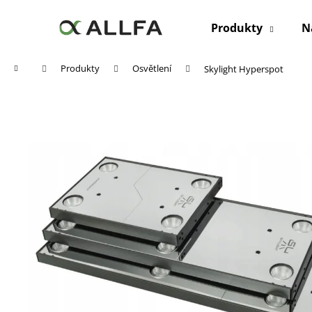
K
Přejít
na
o
Produkty
N
obsah
Zpět
Zpět
š
do
do
í
Domů
Produkty
Osvětlení
Skylight Hyperspot
k
obchodu
obchodu
ALLFA MIKROPRVKY