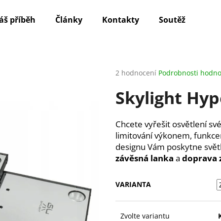
áš příběh
Články
Kontakty
Soutěž
Rec
Co potřebujete najít?
Průměrné
2 hodnocení
Podrobnosti hodno
hodnocení
Skylight Hyp
produktu
HLEDAT
je
5,0
z
Chcete vyřešit osvětlení s
5
Doporučujeme
limitování výkonem, funkc
hvězdiček.
designu Vám poskytne svět
závěsná lanka
a
doprava
VARIANTA
ALLFA MAKROPRVKY
CRAB
Zvolte variantu