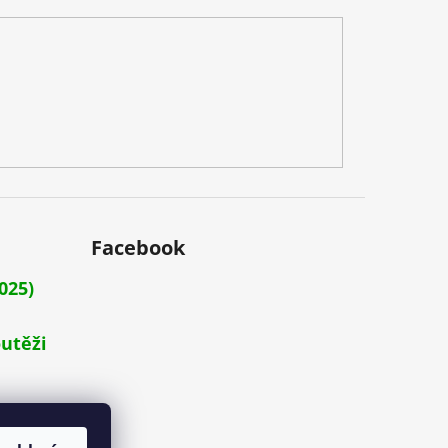
Facebook
025)
outěži
a a
4