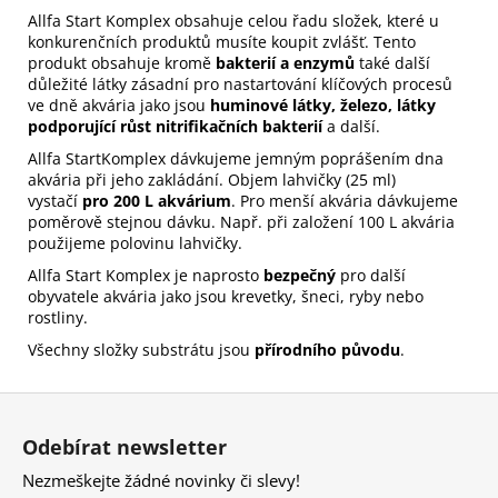
Allfa Start Komplex obsahuje celou řadu složek, které u
konkurenčních produktů musíte koupit zvlášť. Tento
produkt obsahuje kromě
bakterií a enzymů
také další
důležité látky zásadní pro nastartování klíčových procesů
ve dně akvária jako jsou
huminové látky, železo, látky
podporující růst nitrifikačních bakterií
a další.
Allfa StartKomplex dávkujeme jemným poprášením dna
akvária při jeho zakládání. Objem lahvičky (25 ml)
vystačí
pro 200 L akvárium
. Pro menší akvária dávkujeme
poměrově stejnou dávku. Např. při založení 100 L akvária
použijeme polovinu lahvičky.
Allfa Start Komplex je naprosto
bezpečný
pro další
obyvatele akvária jako jsou krevetky, šneci, ryby nebo
rostliny.
Všechny složky substrátu jsou
přírodního původu
.
Z
á
Odebírat newsletter
p
Nezmeškejte žádné novinky či slevy!
a