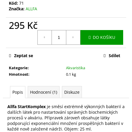
č
Kód:
71
u
Značka:
ALLFA
j
e
295 Kč
m
e
Měrná
DO KOŠÍKU
cena:
ALLFA
MIKROPRVKY
Zeptat se
Sdílet
189
Kategorie
:
Akvaristika
Kč
Hmotnost
:
0.1 kg
Popis
Hodnocení (1)
Diskuze
Allfa StartKomplex
je směsí extrémně výkonných bakterií a
dalších látek pro nastartování správných biochemických
procesů v akváriu. Přípravek zároveň obsahuje látky
podporující exponenciální množení prospěšných bakterií v
každé nově založené nádrži. Objem: 25 ml.