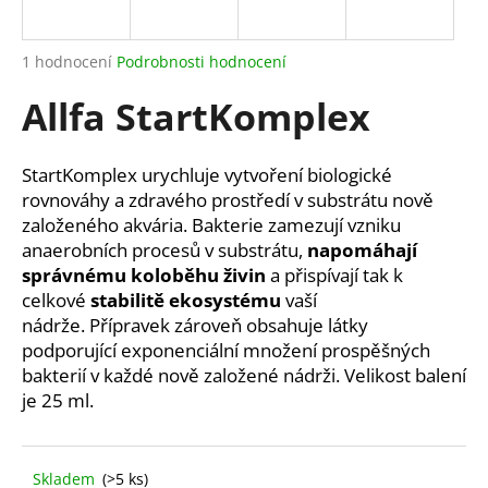
a
j
Průměrné
1 hodnocení
Podrobnosti hodnocení
í
hodnocení
Allfa StartKomplex
produktu
t
je
?
5,0
z
StartKomplex urychluje vytvoření biologické
5
rovnováhy a zdravého prostředí v substrátu nově
hvězdiček.
založeného akvária. Bakterie zamezují vzniku
anaerobních procesů v substrátu,
napomáhají
HLEDAT
správnému koloběhu živin
a přispívají tak k
celkové
stabilitě ekosystému
vaší
nádrže
.
Přípravek zároveň obsahuje látky
D
podporující exponenciální množení prospěšných
o
bakterií v každé nově založené nádrži.
Velikost balení
p
je 25 ml.
o
r
u
Skladem
(>5 ks)