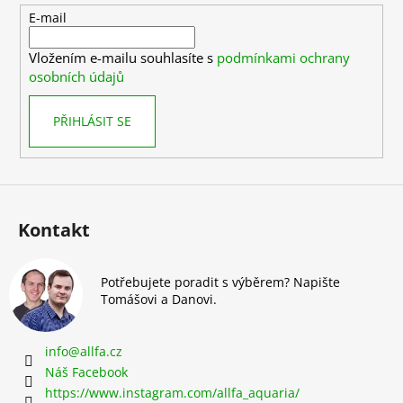
t
E-mail
í
Vložením e-mailu souhlasíte s
podmínkami ochrany
osobních údajů
PŘIHLÁSIT SE
Kontakt
Potřebujete poradit s výběrem? Napište
Tomášovi a Danovi.
info
@
allfa.cz
Náš Facebook
https://www.instagram.com/allfa_aquaria/